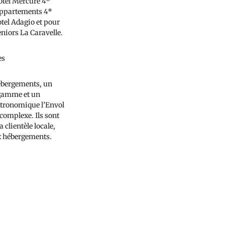
tel Mercure 4*
appartements 4*
tel Adagio et pour
eniors La Caravelle.
es
ébergements, un
gamme et un
stronomique l’Envol
complexe. Ils sont
a clientèle locale,
x hébergements.