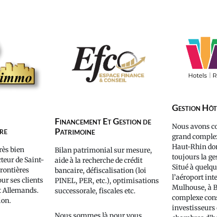
Gestion Hôt
Financement Et Gestion de
Nous avons co
re
Patrimoine
grand complex
Haut-Rhin do
rès bien
Bilan patrimonial sur mesure,
toujours la ges
cteur de Saint-
aide à la recherche de crédit
Situé à quelq
Frontières
bancaire, défiscalisation (loi
l’aéroport int
ur ses clients
PINEL, PER, etc.), optimisations
Mulhouse, à B
t Allemands.
successorale, fiscales etc.
complexe cons
ion.
investisseurs
Nous sommes là pour vous